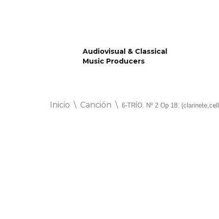
Saltar
al
Audiovisual & Classical
contenido
Music Producers
Inicio
\
Canción
\
6-TRÍO. Nº 2 Op 18. (clarinete,c