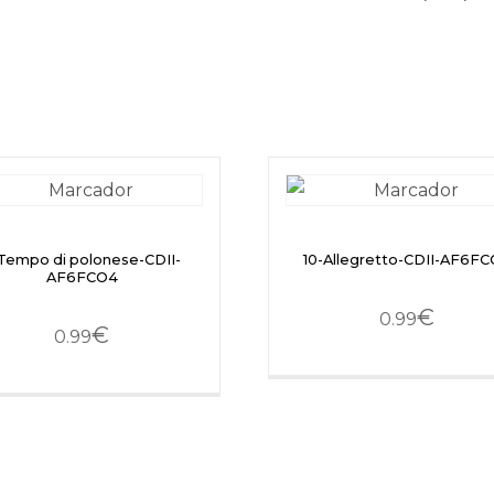
Tempo di polonese-CDII-
10-Allegretto-CDII-AF6F
AF6FCO4
€
0.99
€
0.99