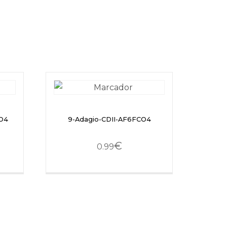
CO4
9-Adagio-CDII-AF6FCO4
€
0.99