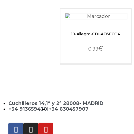
10-Allegro-CDI-AF6FCO4
€
0.99
Cuchilleros 14,1º y 2º 28008- MADRID
+34 913659430
|
+34 630457907