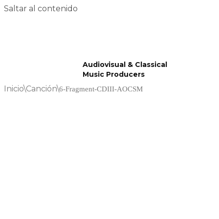
Saltar al contenido
Audiovisual & Classical
Music Producers
Inicio
\
Canción
\
6-Fragment-CDIII-AOCSM