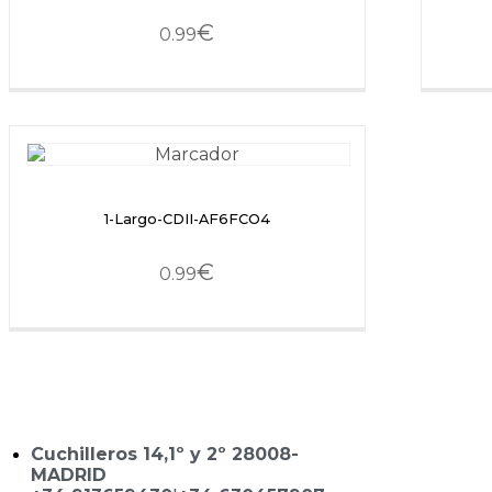
€
0.99
1-Largo-CDII-AF6FCO4
€
0.99
Cuchilleros 14,1º y 2º 28008-
MADRID