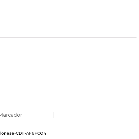
olonese-CDII-AF6FCO4