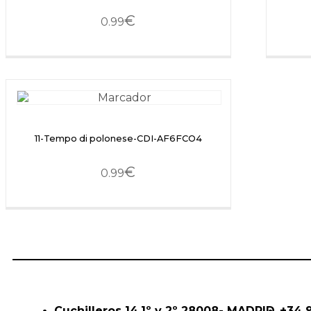
€
0.99
11-Tempo di polonese-CDI-AF6FCO4
€
0.99
Cuchilleros 14,1º y 2º 28008- MADRID
+34 