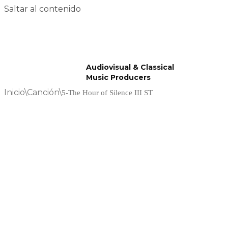
Saltar al contenido
Audiovisual & Classical
Music Producers
Inicio
\
Canción
\
5-The Hour of Silence III ST