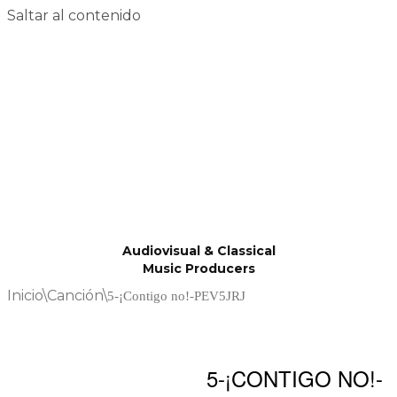
Saltar al contenido
Audiovisual & Classical
Music Producers
Inicio
\
Canción
\
5-¡Contigo no!-PEV5JRJ
5-¡CONTIGO NO!-