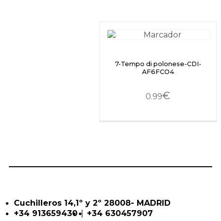
7-Tempo di polonese-CDI-
AF6FCO4
€
0.99
Cuchilleros 14,1º y 2º 28008- MADRID
|
+34 913659430
+34 630457907