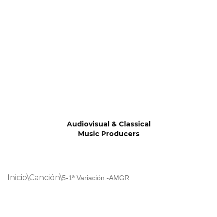
Saltar
al
contenido
Audiovisual & Classical
Music Producers
Inicio
\
Canción
\
5-1ª Variación.-AMGR