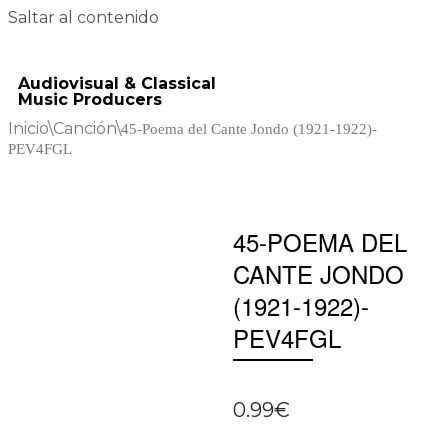
Saltar al contenido
Audiovisual & Classical
Music Producers
Inicio
\
Canción
\
45-Poema del Cante Jondo (1921-1922)-
PEV4FGL
45-POEMA DEL
CANTE JONDO
(1921-1922)-
PEV4FGL
0.99
€