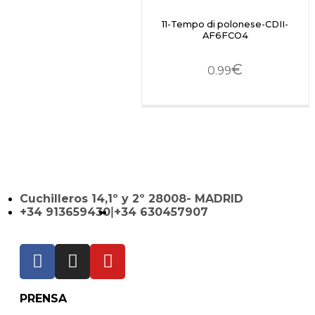
11-Tempo di polonese-CDII-
AF6FCO4
€
0.99
Cuchilleros 14,1º y 2º 28008- MADRID
+34 913659430
|
+34 630457907
PRENSA