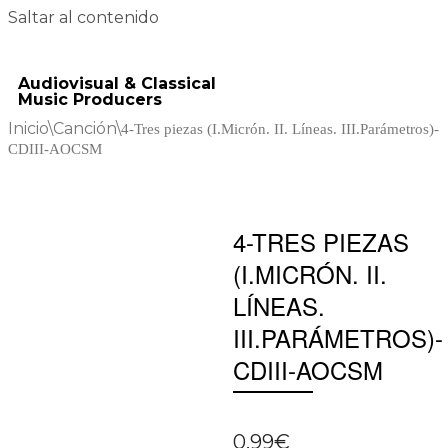
Saltar al contenido
Audiovisual & Classical
Music Producers
Inicio
\
Canción
\
4-Tres piezas (I.Micrón. II. Líneas. III.Parámetros)-
CDIII-AOCSM
4-TRES PIEZAS
(I.MICRÓN. II.
LÍNEAS.
III.PARÁMETROS)-
CDIII-AOCSM
0.99
€