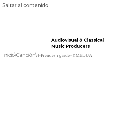
Saltar al contenido
Audiovisual & Classical
Music Producers
Inicio
\
Canción
\
4-Prendes i garde–YMEDUA