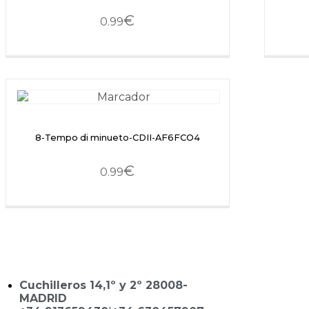
€
0.99
8-Tempo di minueto-CDII-AF6FCO4
€
0.99
Cuchilleros 14,1º y 2º 28008-
MADRID