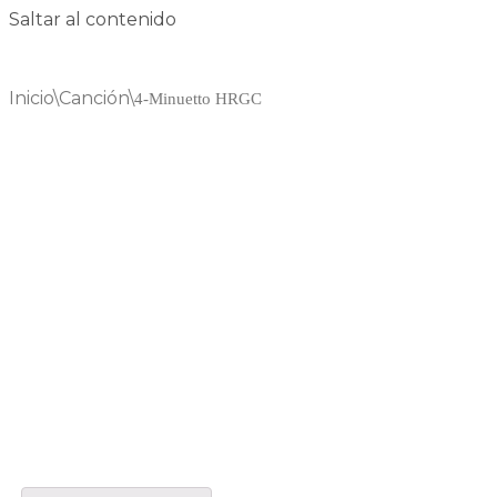
Saltar al contenido
Inicio
\
Canción
\
4-Minuetto HRGC