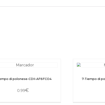
empo di polonese-CDII-AF6FCO4
7-Tiempo di p
€
0.99