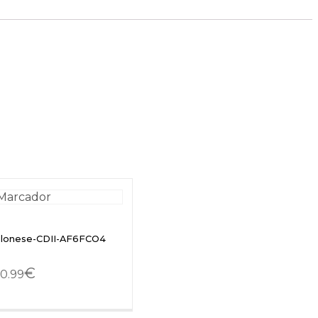
olonese-CDII-AF6FCO4
€
0.99