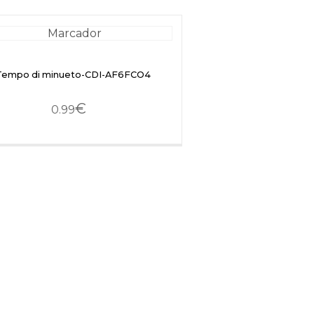
Tempo di minueto-CDI-AF6FCO4
€
0.99