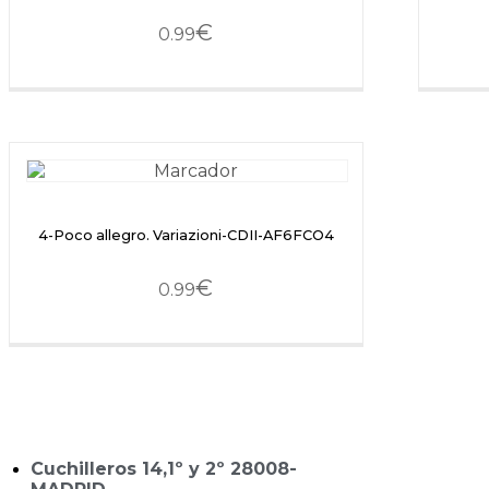
€
0.99
4-Poco allegro. Variazioni-CDII-AF6FCO4
€
0.99
Cuchilleros 14,1º y 2º 28008-