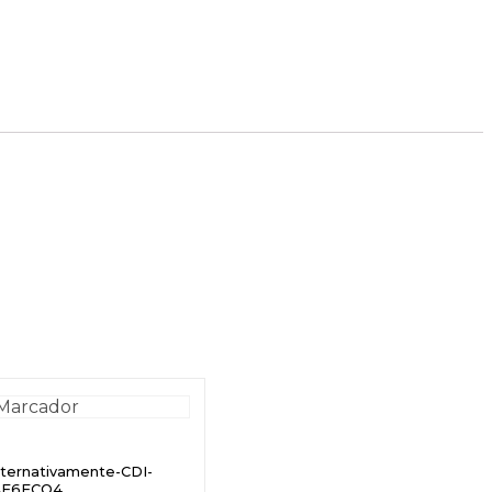
lternativamente-CDI-
AF6FCO4