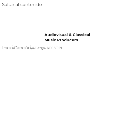
Saltar al contenido
Audiovisual & Classical
Music Producers
Inicio
\
Canción
\
4-Largo-AF6SOP1