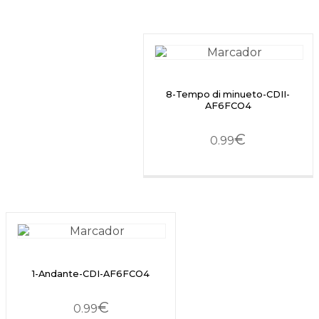
8-Tempo di minueto-CDII-
AF6FCO4
€
0.99
1-Andante-CDI-AF6FCO4
€
0.99