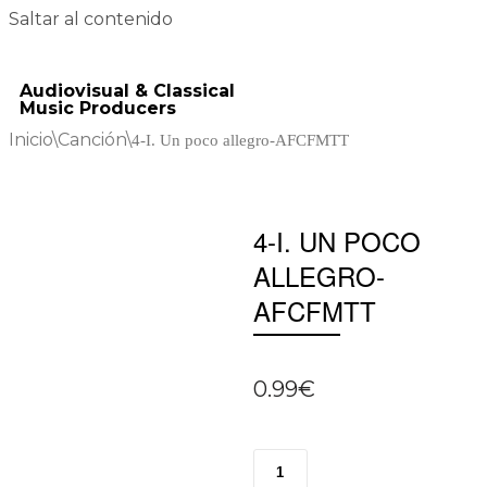
Saltar al contenido
Audiovisual & Classical
Music Producers
Inicio
\
Canción
\
4-I. Un poco allegro-AFCFMTT
4-I. UN POCO
ALLEGRO-
AFCFMTT
0.99
€