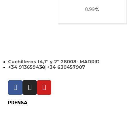
€
0.99
Cuchilleros 14,1º y 2º 28008- MADRID
+34 913659430
|
+34 630457907
PRENSA