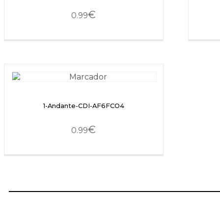
€
0.99
1-Andante-CDI-AF6FCO4
€
0.99