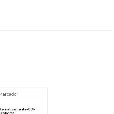
lternativamente-CDI-
AF6FCO4