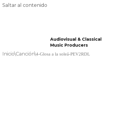
Saltar al contenido
Audiovisual & Classical
Music Producers
Inicio
\
Canción
\
4-Glosa a la soleá-PEV2RDL