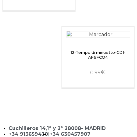
12-Tempo di minuetto-CDI-
AF6FCO4
€
0.99
Cuchilleros 14,1º y 2º 28008- MADRID
+34 913659430
|
+34 630457907