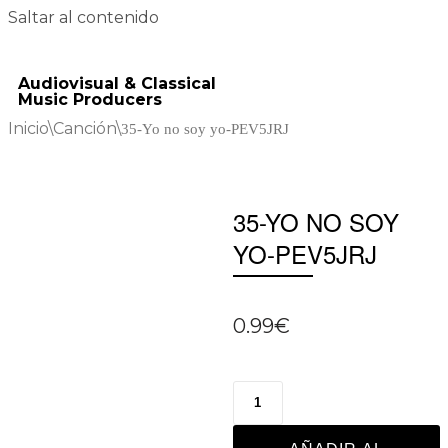
Saltar al contenido
Audiovisual & Classical
Music Producers
Inicio
\
Canción
\
35-Yo no soy yo-PEV5JRJ
35-YO NO SOY
YO-PEV5JRJ
0.99
€