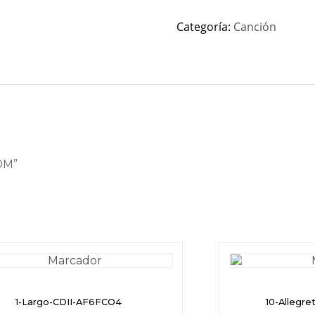
Categoría:
Canción
DM”
1-Largo-CDII-AF6FCO4
10-Allegr