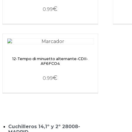
€
0.99
12-Tempo di minuetto alternante-CDII-
AF6FCO4
€
0.99
Cuchilleros 14,1º y 2º 28008-