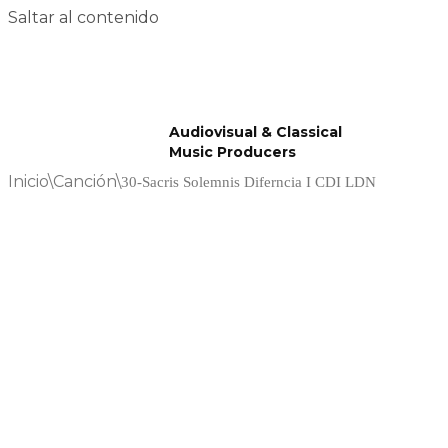
Saltar al contenido
Audiovisual & Classical
Music Producers
Inicio
\
Canción
\
30-Sacris Solemnis Diferncia I CDI LDN