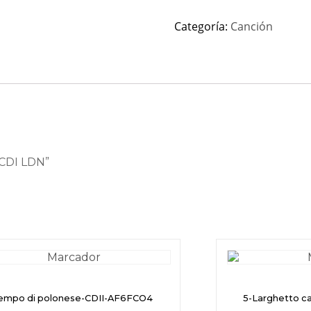
Categoría:
Canción
I CDI LDN”
empo di polonese-CDII-AF6FCO4
5-Larghetto c