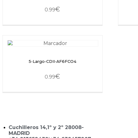
€
0.99
5-Largo-CDII-AF6FCO4
€
0.99
Cuchilleros 14,1º y 2º 28008-
MADRID