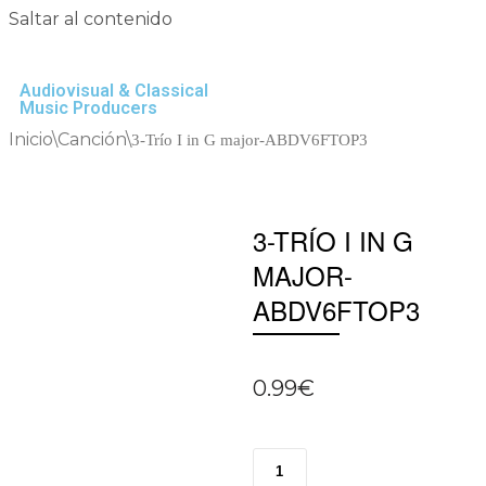
Saltar al contenido
Audiovisual & Classical
Music Producers
Inicio
\
Canción
\
3-Trío I in G major-ABDV6FTOP3
3-TRÍO I IN G
MAJOR-
ABDV6FTOP3
0.99
€