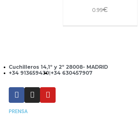
€
0.99
Cuchilleros 14,1º y 2º 28008- MADRID
+34 913659430
|
+34 630457907
PRENSA