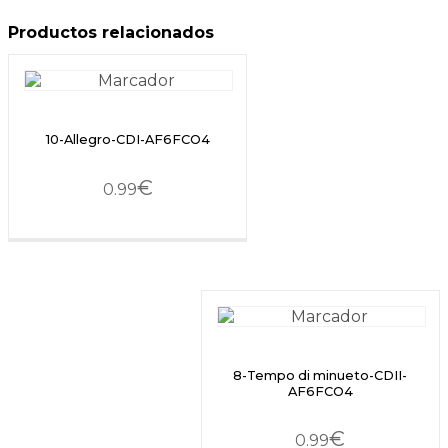
Productos relacionados
10-Allegro-CDI-AF6FCO4
€
0.99
8-Tempo di minueto-CDII-
AF6FCO4
€
0.99