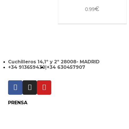
€
0.99
Cuchilleros 14,1º y 2º 28008- MADRID
+34 913659430
|
+34 630457907
PRENSA