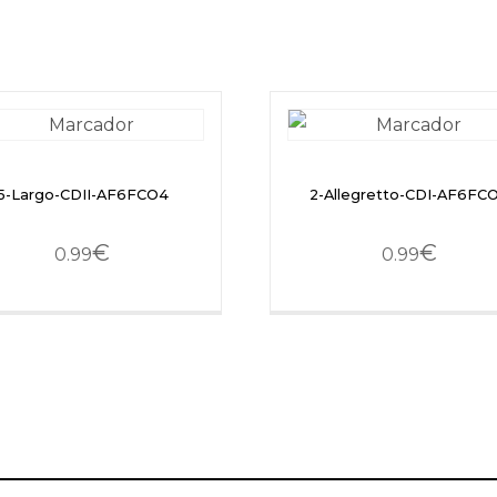
5-Largo-CDII-AF6FCO4
2-Allegretto-CDI-AF6FC
€
€
0.99
0.99