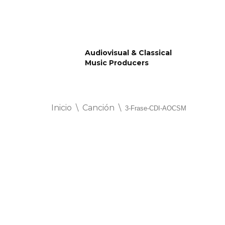
Saltar
al
Audiovisual & Classical
contenido
Music Producers
Inicio
\
Canción
\
3-Frase-CDI-AOCSM