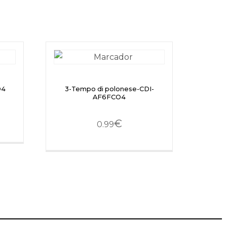
O4
3-Tempo di polonese-CDI-
AF6FCO4
€
0.99