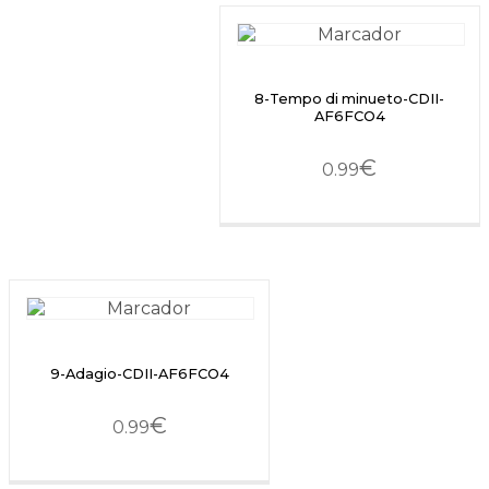
8-Tempo di minueto-CDII-
AF6FCO4
€
0.99
9-Adagio-CDII-AF6FCO4
€
0.99