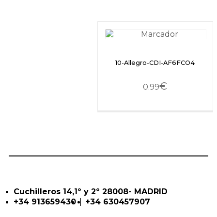
10-Allegro-CDI-AF6FCO4
€
0.99
Cuchilleros 14,1º y 2º 28008- MADRID
|
+34 913659430
+34 630457907