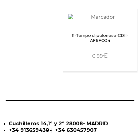
11-Tempo di polonese-CDII-
AF6FCO4
€
0.99
Cuchilleros 14,1º y 2º 28008- MADRID
|
+34 913659430
+34 630457907