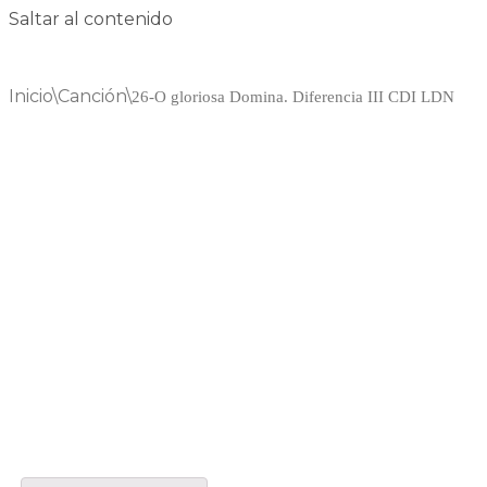
Saltar al contenido
Inicio
\
Canción
\
26-O gloriosa Domina. Diferencia III CDI LDN