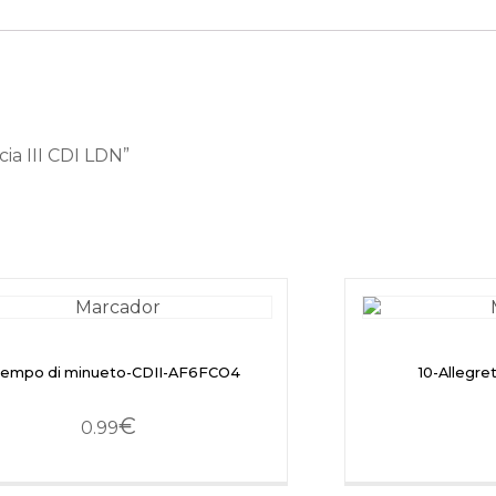
ia III CDI LDN”
Tempo di minueto-CDII-AF6FCO4
10-Allegr
€
0.99