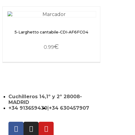
5-Larghetto cantabile-CDI-AF6FCO4
€
0.99
Cuchilleros 14,1º y 2º 28008-
MADRID
+34 913659430
|
+34 630457907