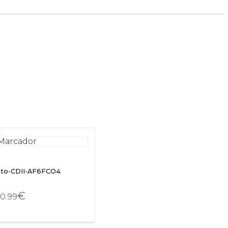
etto-CDII-AF6FCO4
€
0.99