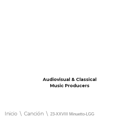
Saltar
al
contenido
Audiovisual & Classical
Music Producers
Inicio
\
Canción
\
23-XXVIII Minuetto-LGG