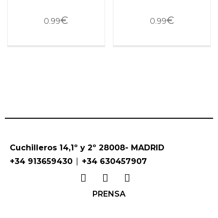
€
€
0.99
0.99
Cuchilleros 14,1º y 2º 28008- MADRID
|
+34 913659430
+34 630457907
PRENSA