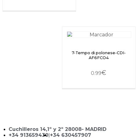
7-Tempo di polonese-CDI-
AF6FCO4
€
0.99
Cuchilleros 14,1º y 2º 28008- MADRID
+34 913659430
|
+34 630457907