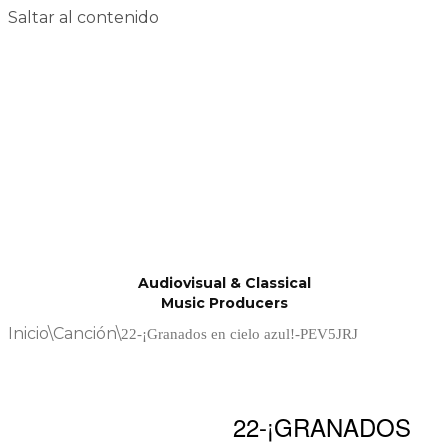
Saltar al contenido
Audiovisual & Classical
Music Producers
Inicio
\
Canción
\
22-¡Granados en cielo azul!-PEV5JRJ
22-¡GRANADOS