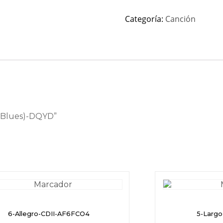
Categoría:
Canción
lk-Blues)-DQYD”
6-Allegro-CDII-AF6FCO4
5-Larg