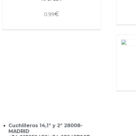
€
0.99
Cuchilleros 14,1º y 2º 28008-
MADRID