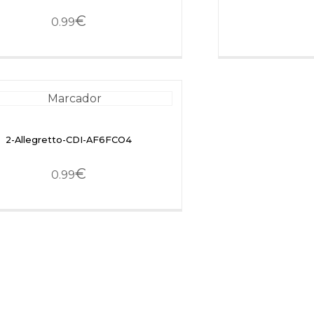
€
0.99
2-Allegretto-CDI-AF6FCO4
€
0.99