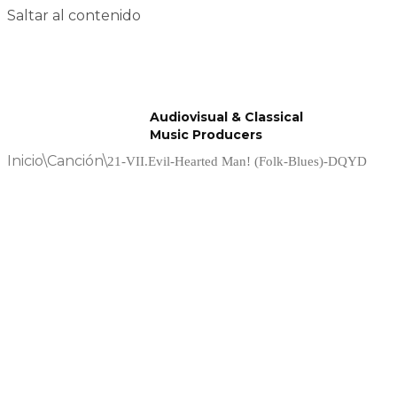
Saltar al contenido
Audiovisual & Classical
Music Producers
Inicio
\
Canción
\
21-VII.Evil-Hearted Man! (Folk-Blues)-DQYD