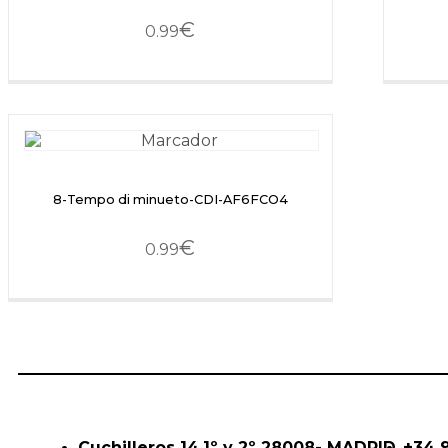
€
0.99
8-Tempo di minueto-CDI-AF6FCO4
€
0.99
Cuchilleros 14,1º y 2º 28008- MADRID
+34 