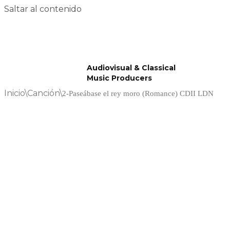
Saltar al contenido
Audiovisual & Classical
Music Producers
Inicio
\
Canción
\
2-Paseábase el rey moro (Romance) CDII LDN