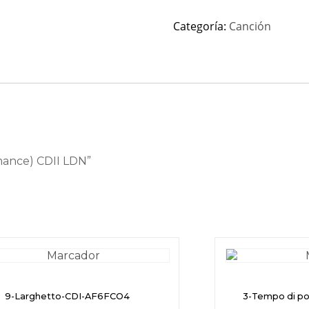
Categoría:
Canción
mance) CDII LDN”
9-Larghetto-CDI-AF6FCO4
3-Tempo di p