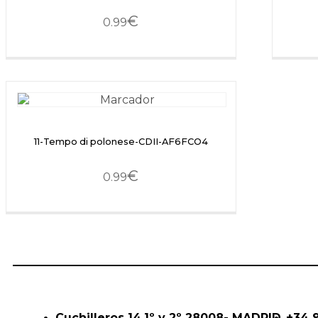
€
0.99
11-Tempo di polonese-CDII-AF6FCO4
€
0.99
Cuchilleros 14,1º y 2º 28008- MADRID
+34 