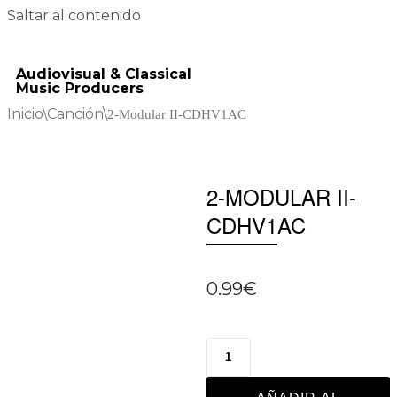
Saltar al contenido
Audiovisual & Classical
Music Producers
Inicio
\
Canción
\
2-Modular II-CDHV1AC
2-MODULAR II-
CDHV1AC
0.99
€