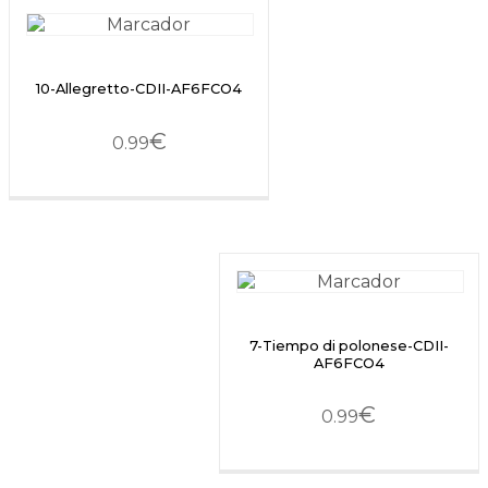
10-Allegretto-CDII-AF6FCO4
€
0.99
7-Tiempo di polonese-CDII-
AF6FCO4
€
0.99