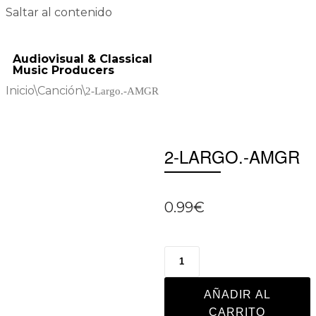
Saltar al contenido
Audiovisual & Classical
Music Producers
Inicio
\
Canción
\
2-Largo.-AMGR
2-LARGO.-AMGR
0.99
€
AÑADIR AL
CARRITO