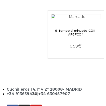
8-Tempo di minueto-CDII-
AF6FCO4
€
0.99
Cuchilleros 14,1º y 2º 28008- MADRID
+34 913659430
|
+34 630457907