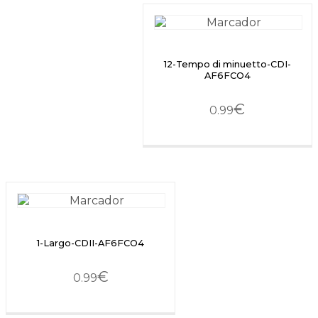
12-Tempo di minuetto-CDI-
AF6FCO4
€
0.99
1-Largo-CDII-AF6FCO4
€
0.99