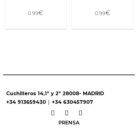
€
€
0.99
0.99
Cuchilleros 14,1º y 2º 28008- MADRID
|
+34 913659430
+34 630457907
PRENSA