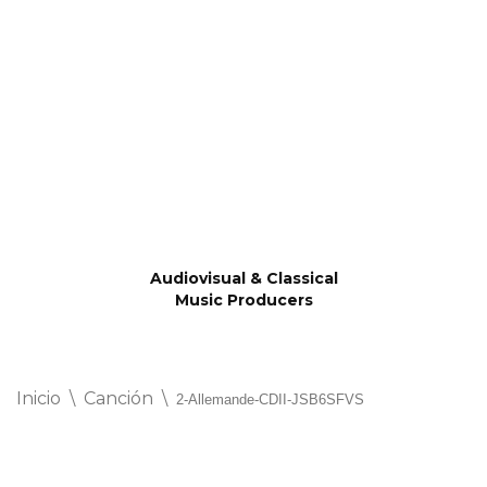
Saltar
al
contenido
Audiovisual & Classical
Music Producers
Inicio
\
Canción
\
2-Allemande-CDII-JSB6SFVS