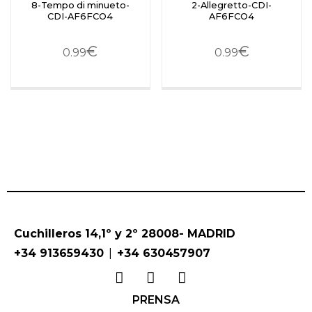
8-Tempo di minueto-
2-Allegretto-CDI-
CDI-AF6FCO4
AF6FCO4
€
€
0.99
0.99
Cuchilleros 14,1º y 2º 28008- MADRID
|
+34 913659430
+34 630457907
PRENSA