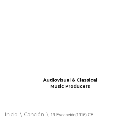
Saltar
al
contenido
Audiovisual & Classical
Music Producers
Inicio
\
Canción
\
19-Evocación(1916)-CE