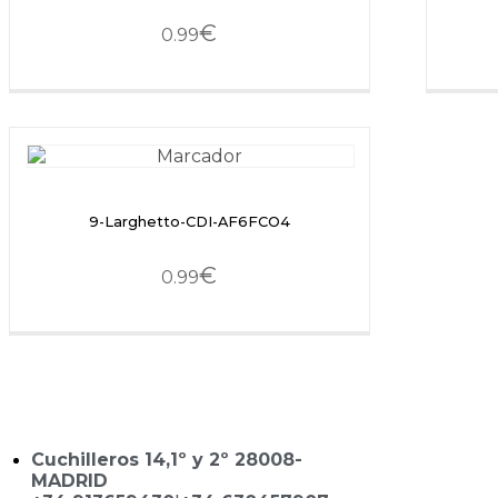
€
0.99
9-Larghetto-CDI-AF6FCO4
€
0.99
Cuchilleros 14,1º y 2º 28008-
MADRID