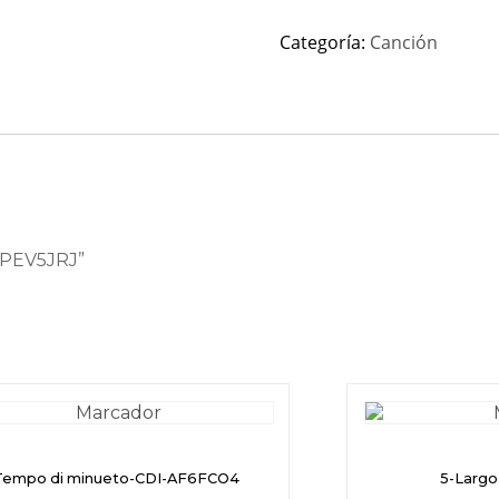
Categoría:
Canción
s-PEV5JRJ”
Tempo di minueto-CDI-AF6FCO4
5-Larg