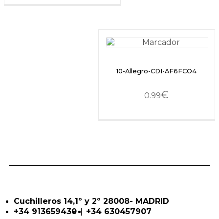
10-Allegro-CDI-AF6FCO4
€
0.99
Cuchilleros 14,1º y 2º 28008- MADRID
|
+34 913659430
+34 630457907