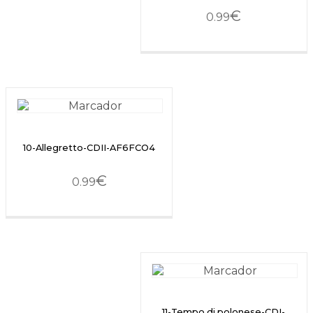
€
0.99
10-Allegretto-CDII-AF6FCO4
€
0.99
11-Tempo di polonese-CDI-