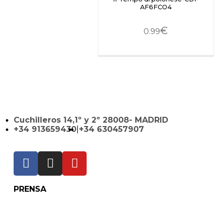
AF6FCO4
€
0.99
Cuchilleros 14,1º y 2º 28008- MADRID
+34 913659430
|
+34 630457907
PRENSA