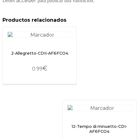
acceder
Debes
para publicar una valoración.
Productos relacionados
2-Allegretto-CDII-AF6FCO4
€
0.99
12-Tempo di minuetto-CDI-
AF6FCO4