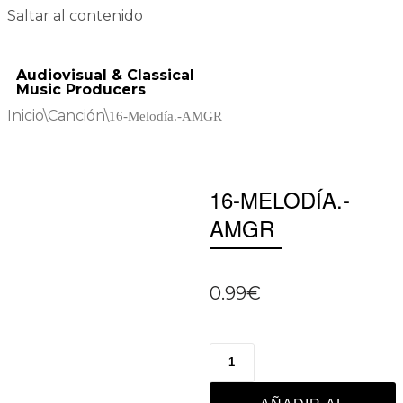
Saltar al contenido
Audiovisual & Classical
Music Producers
Inicio
\
Canción
\
16-Melodía.-AMGR
16-MELODÍA.-
AMGR
0.99
€