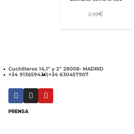
€
0.99
Cuchilleros 14,1º y 2º 28008- MADRID
+34 913659430
|
+34 630457907
PRENSA