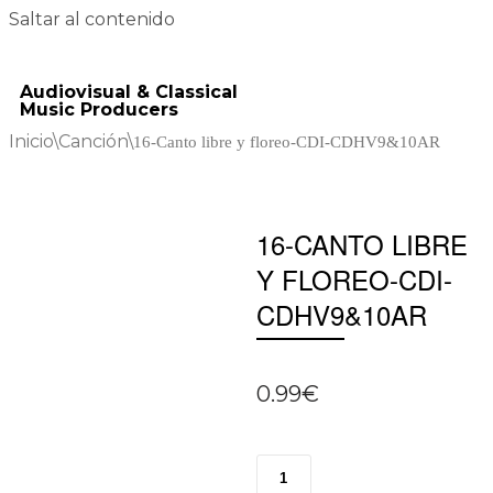
Saltar al contenido
Audiovisual & Classical
Music Producers
Inicio
\
Canción
\
16-Canto libre y floreo-CDI-CDHV9&10AR
16-CANTO LIBRE
Y FLOREO-CDI-
CDHV9&10AR
0.99
€