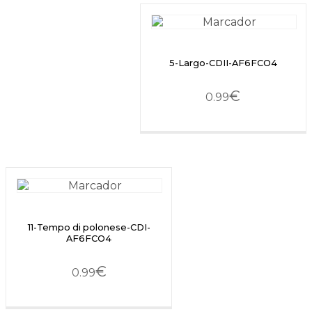
5-Largo-CDII-AF6FCO4
€
0.99
11-Tempo di polonese-CDI-
AF6FCO4
€
0.99