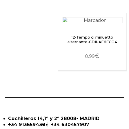
12-Tempo di minuetto
alternante-CDII-AF6FCO4
€
0.99
Cuchilleros 14,1º y 2º 28008- MADRID
|
+34 913659430
+34 630457907