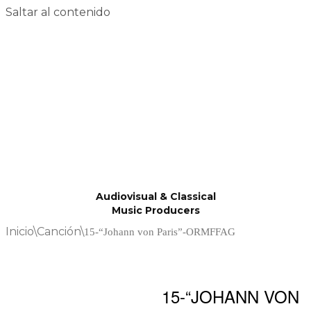
Saltar al contenido
Audiovisual & Classical
Music Producers
Inicio
\
Canción
\
15-“Johann von Paris”-ORMFFAG
15-“JOHANN VON