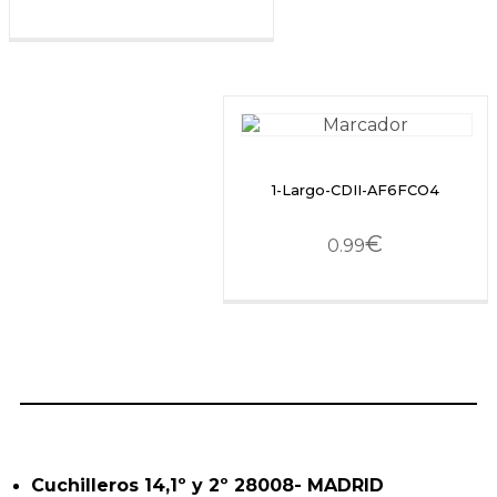
1-Largo-CDII-AF6FCO4
€
0.99
Cuchilleros 14,1º y 2º 28008- MADRID