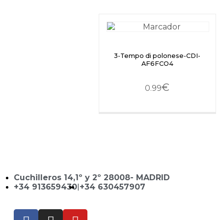
3-Tempo di polonese-CDI-
AF6FCO4
€
0.99
Cuchilleros 14,1º y 2º 28008- MADRID
+34 913659430
|
+34 630457907