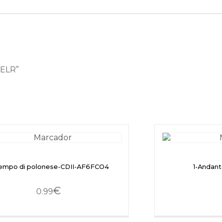
EELR”
Tempo di polonese-CDII-AF6FCO4
1-Andan
€
0.99