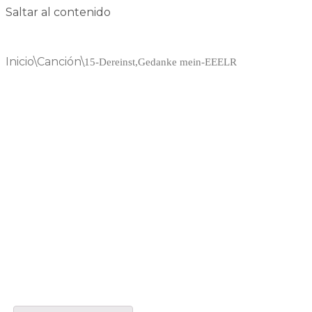
Saltar al contenido
Inicio
\
Canción
\
15-Dereinst,Gedanke mein-EEELR