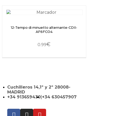
12-Tempo di minuetto alternante-CDII-
AF6FCO4
€
0.99
Cuchilleros 14,1º y 2º 28008-
MADRID
+34 913659430
|
+34 630457907