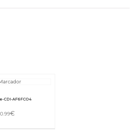
te-CDI-AF6FCO4
€
0.99