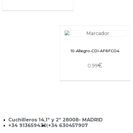
10-Allegro-CDI-AF6FCO4
€
0.99
Cuchilleros 14,1º y 2º 28008- MADRID
+34 913659430
|
+34 630457907