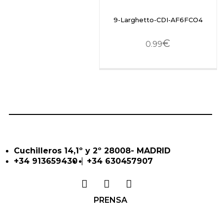
9-Larghetto-CDI-AF6FCO4
€
0.99
Cuchilleros 14,1º y 2º 28008- MADRID
|
+34 913659430
+34 630457907
PRENSA