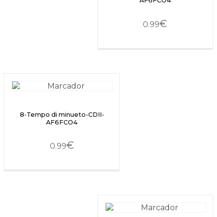
AF6FCO4
€
0.99
8-Tempo di minueto-CDII-
AF6FCO4
€
0.99