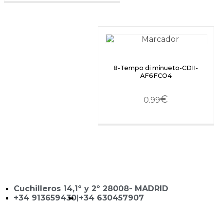
8-Tempo di minueto-CDII-
AF6FCO4
€
0.99
Cuchilleros 14,1º y 2º 28008- MADRID
+34 913659430
|
+34 630457907