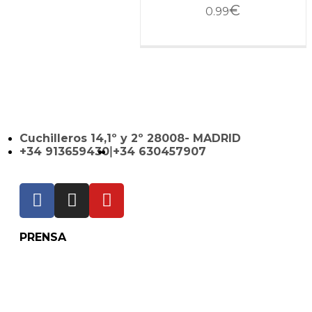
€
0.99
Cuchilleros 14,1º y 2º 28008- MADRID
+34 913659430
|
+34 630457907
PRENSA