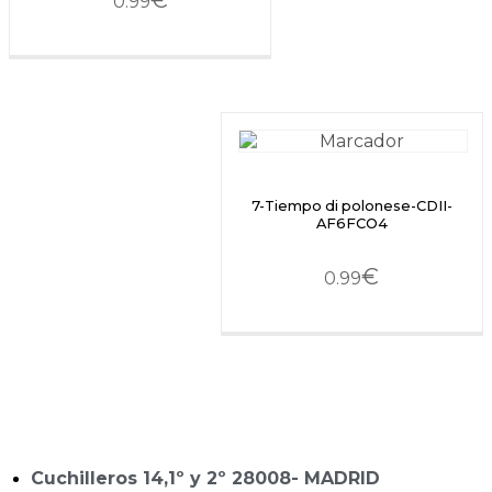
€
0.99
7-Tiempo di polonese-CDII-
AF6FCO4
€
0.99
Cuchilleros 14,1º y 2º 28008- MADRID