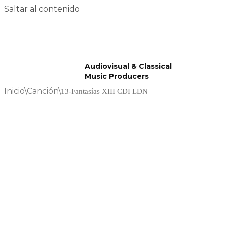
Saltar al contenido
Audiovisual & Classical
Music Producers
Inicio
\
Canción
\
13-Fantasías XIII CDI LDN