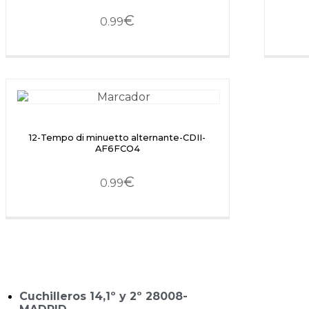
€
0.99
12-Tempo di minuetto alternante-CDII-
AF6FCO4
€
0.99
Cuchilleros 14,1º y 2º 28008-