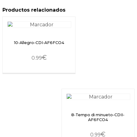
Productos relacionados
10-Allegro-CDI-AF6FCO4
€
0.99
8-Tempo di minueto-CDII-
AF6FCO4
€
0.99