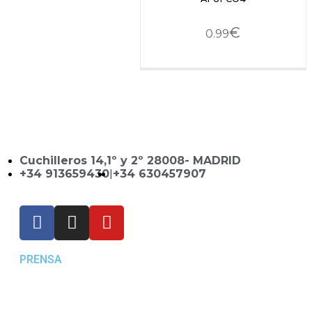
€
0.99
Cuchilleros 14,1º y 2º 28008- MADRID
+34 913659430
|
+34 630457907
PRENSA